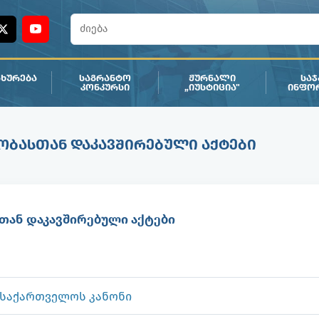
ᲮᲣᲠᲔᲑᲐ
ᲡᲐᲒᲠᲐᲜᲢᲝ
ᲟᲣᲠᲜᲐᲚᲘ
ᲡᲐ
ᲙᲝᲜᲙᲣᲠᲡᲘ
„ᲘᲣᲡᲢᲘᲪᲘᲐ"
ᲘᲜᲤᲝ
ᲝᲑᲐᲡᲗᲐᲜ ᲓᲐᲙᲐᲕᲨᲘᲠᲔᲑᲣᲚᲘ ᲐᲥᲢᲔᲑᲘ
თან დაკავშირებული აქტები
 საქართველოს კანონი