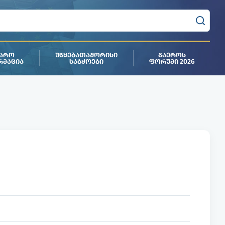
ᲯᲐᲠᲝ
ᲣᲬᲧᲔᲑᲐᲗᲐᲨᲝᲠᲘᲡᲘ
ᲒᲐᲔᲠᲝᲡ
ᲠᲛᲐᲪᲘᲐ
ᲡᲐᲑᲭᲝᲔᲑᲘ
ᲤᲝᲠᲣᲛᲘ 2026