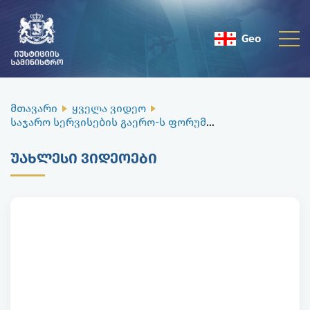
Geo
Eng
მთავარი
ყველა ვიდეო
საჯარო სერვისების გაერო-ს ფორუმი მუშაობას სასესიო ფორმატში აგრძელებს
ᲣᲐᲮᲚᲔᲡᲘ ᲕᲘᲓᲔᲝᲔᲑᲘ