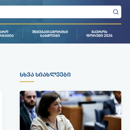
ᲯᲐᲠᲝ
ᲣᲬᲧᲔᲑᲐᲗᲐᲨᲝᲠᲘᲡᲘ
ᲒᲐᲔᲠᲝᲡ
ᲠᲛᲐᲪᲘᲐ
ᲡᲐᲑᲭᲝᲔᲑᲘ
ᲤᲝᲠᲣᲛᲘ 2026
ᲡᲮᲕᲐ ᲡᲘᲐᲮᲚᲔᲔᲑᲘ