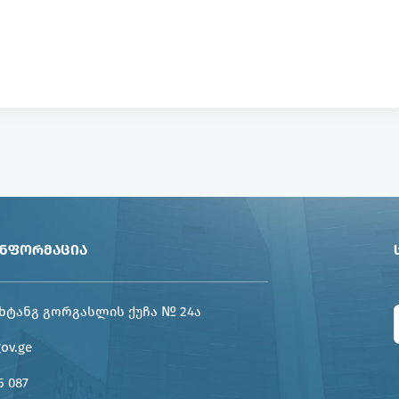
ᲘᲜᲤᲝᲠᲛᲐᲪᲘᲐ
ხტანგ გორგასლის ქუჩა № 24ა
gov.ge
5 087