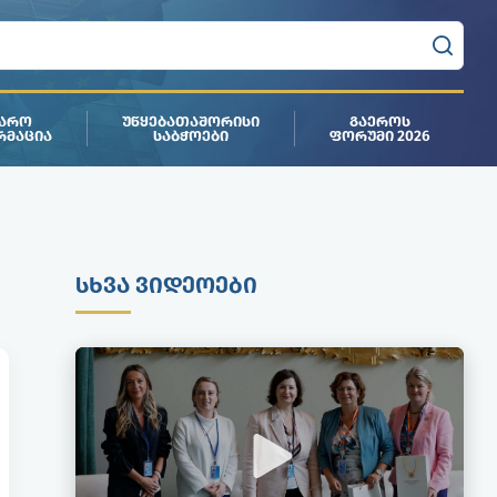
ᲯᲐᲠᲝ
ᲣᲬᲧᲔᲑᲐᲗᲐᲨᲝᲠᲘᲡᲘ
ᲒᲐᲔᲠᲝᲡ
ᲠᲛᲐᲪᲘᲐ
ᲡᲐᲑᲭᲝᲔᲑᲘ
ᲤᲝᲠᲣᲛᲘ 2026
ᲡᲮᲕᲐ ᲕᲘᲓᲔᲝᲔᲑᲘ