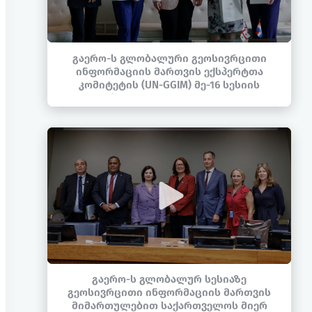
გაერო-ს გლობალური გეოსივრცითი
ინფორმაციის მართვის ექსპერტთა
კომიტეტის (UN-GGIM) მე-16 სესიის
ფარგლებში, საქართველოს იუსტიციის
მინისტრის მოადგილე თამარ
ზოდელავამ მაღალი დონის ორმხრივი
შეხვედრები გამართა
გაერო-ს გლობალურ სესიაზე
გეოსივრცითი ინფორმაციის მართვის
მიმართულებით საქართველოს მიერ