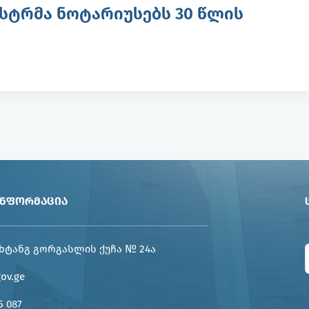
სტრმა ნოტარიუსებს 30 წლის
ᲘᲜᲤᲝᲠᲛᲐᲪᲘᲐ
ხტანგ გორგასლის ქუჩა № 24ა
gov.ge
5 087