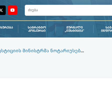
ᲮᲣᲠᲔᲑᲐ
ᲡᲐᲒᲠᲐᲜᲢᲝ
ᲟᲣᲠᲜᲐᲚᲘ
ᲡᲐ
ᲙᲝᲜᲙᲣᲠᲡᲘ
„ᲘᲣᲡᲢᲘᲪᲘᲐ"
ᲘᲜᲤᲝ
საქართველოს იუსტიციის მინისტრმა ნოტარიუსებს 30 წლის იუბილე მიულოცა