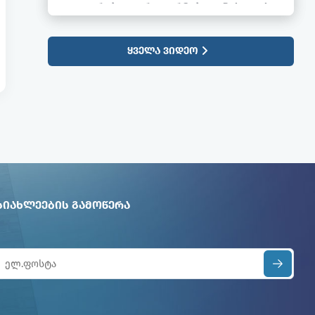
გატარებული რეფორმები განიხილეს
ᲧᲕᲔᲚᲐ ᲕᲘᲓᲔᲝ
ᲡᲘᲐᲮᲚᲔᲔᲑᲘᲡ ᲒᲐᲛᲝᲬᲔᲠᲐ