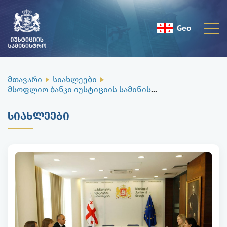
Geo
Eng
მთავარი
სიახლეები
მსოფლიო ბანკი იუსტიციის სამინისტროს საჯარო რეესტრის ეროვნულ სააგენტოსთან თანამშრომლობას მაღალ შეფასებას აძლევს
ᲡᲘᲐᲮᲚᲔᲔᲑᲘ