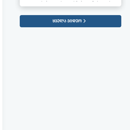
გატარებული რეფორმები განიხილეს
ᲧᲕᲔᲚᲐ ᲕᲘᲓᲔᲝ