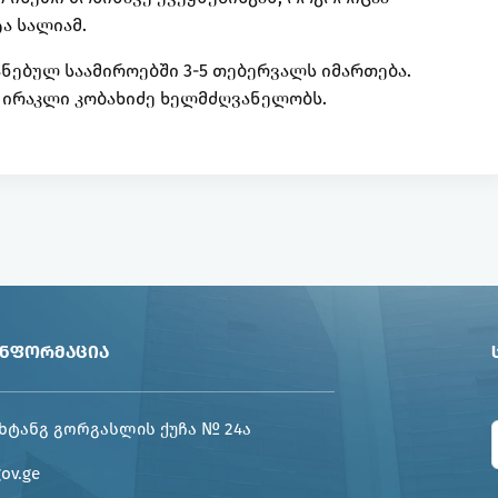
ტა სალიამ.
ნებულ საამიროებში 3-5 თებერვალს იმართება.
 ირაკლი კობახიძე ხელმძღვანელობს.
ᲘᲜᲤᲝᲠᲛᲐᲪᲘᲐ
ხტანგ გორგასლის ქუჩა № 24ა
gov.ge