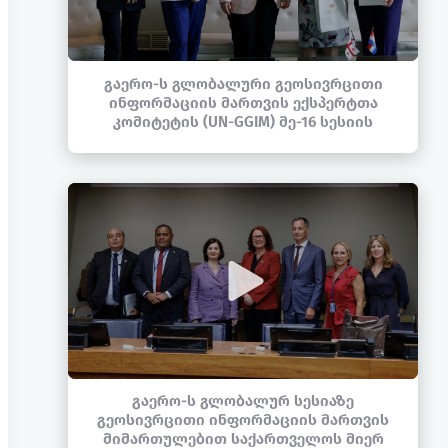
გაერო-ს გლობალური გეოსივრცითი
ინფორმაციის მართვის ექსპერტთა
კომიტეტის (UN-GGIM) მე-16 სესიის
ფარგლებში, საქართველოს იუსტიციის
მინისტრის მოადგილე თამარ
ზოდელავამ მაღალი დონის ორმხრივი
შეხვედრები გამართა
გაერო-ს გლობალურ სესიაზე
გეოსივრცითი ინფორმაციის მართვის
მიმართულებით საქართველოს მიერ