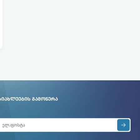
ᲡᲘᲐᲮᲚᲔᲔᲑᲘᲡ ᲒᲐᲛᲝᲬᲔᲠᲐ