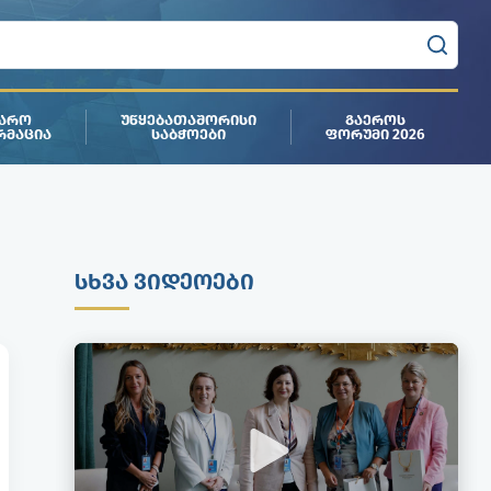
ᲯᲐᲠᲝ
ᲣᲬᲧᲔᲑᲐᲗᲐᲨᲝᲠᲘᲡᲘ
ᲒᲐᲔᲠᲝᲡ
ᲠᲛᲐᲪᲘᲐ
ᲡᲐᲑᲭᲝᲔᲑᲘ
ᲤᲝᲠᲣᲛᲘ 2026
ᲡᲮᲕᲐ ᲕᲘᲓᲔᲝᲔᲑᲘ