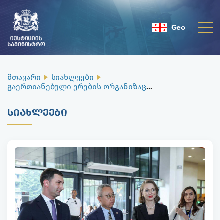
Geo
Eng
მთავარი
სიახლეები
გაერთიანებული ერების ორგანიზაციის გენერალური მდივნის მოადგილე ეკონომიკურ და სოციალურ საკითხებში ლი ჯუნჰუა თბილისის ცენტრალურ იუსტიციის სახლს ეწვია
ᲡᲘᲐᲮᲚᲔᲔᲑᲘ