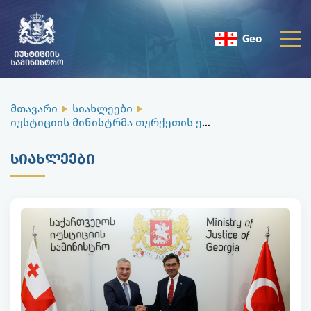
Geo
Eng
მთავარი
სიახლეები
იუსტიციის მინისტრმა თურქეთის ელჩთან ორ ქვეყანას შორის თანამშრომლობის გაფართოების პოტენციალი განიხილა
ᲡᲘᲐᲮᲚᲔᲔᲑᲘ