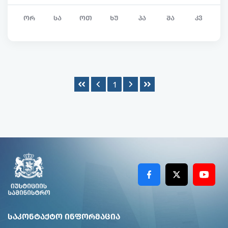
ᲝᲠ
ᲡᲐ
ᲝᲗ
ᲮᲣ
ᲞᲐ
ᲨᲐ
ᲙᲕ
1
ᲡᲐᲙᲝᲜᲢᲐᲥᲢᲝ ᲘᲜᲤᲝᲠᲛᲐᲪᲘᲐ