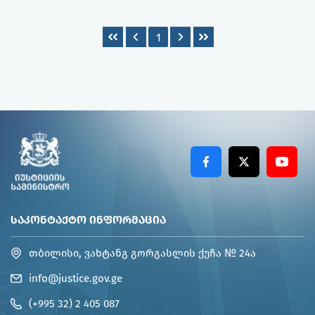
1
ᲡᲐᲙᲝᲜᲢᲐᲥᲢᲝ ᲘᲜᲤᲝᲠᲛᲐᲪᲘᲐ
თბილისი, ვახტანგ გორგასლის ქუჩა № 24ა
info@justice.gov.ge
(+995 32) 2 405 087