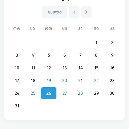
ᲧᲕᲔᲚᲐ
ᲝᲠ
ᲡᲐ
ᲝᲗ
ᲮᲣ
ᲞᲐ
ᲨᲐ
ᲙᲕ
1
2
3
4
5
6
7
8
9
10
11
12
13
14
15
16
17
18
19
20
21
22
23
24
25
26
27
28
29
30
31