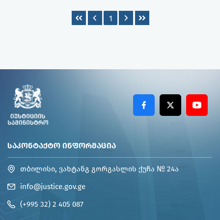
1
ᲡᲐᲙᲝᲜᲢᲐᲥᲢᲝ ᲘᲜᲤᲝᲠᲛᲐᲪᲘᲐ
თბილისი, ვახტანგ გორგასლის ქუჩა № 24ა
info@justice.gov.ge
(+995 32) 2 405 087