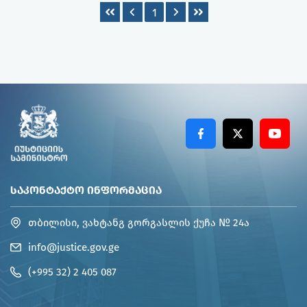
1
ᲡᲐᲙᲝᲜᲢᲐᲥᲢᲝ ᲘᲜᲤᲝᲠᲛᲐᲪᲘᲐ
თბილისი, ვახტანგ გორგასლის ქუჩა № 24ა
info@justice.gov.ge
(+995 32) 2 405 087