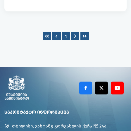
1
ᲡᲐᲙᲝᲜᲢᲐᲥᲢᲝ ᲘᲜᲤᲝᲠᲛᲐᲪᲘᲐ
თბილისი, ვახტანგ გორგასლის ქუჩა № 24ა