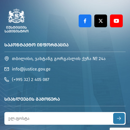
ᲡᲐᲙᲝᲜᲢᲐᲥᲢᲝ ᲘᲜᲤᲝᲠᲛᲐᲪᲘᲐ
თბილისი, ვახტანგ გორგასლის ქუჩა № 24ა
info@justice.gov.ge
(+995 32) 2 405 087
ᲡᲘᲐᲮᲚᲔᲔᲑᲘᲡ ᲒᲐᲛᲝᲬᲔᲠᲐ