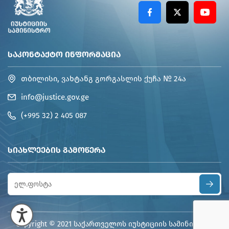
ᲡᲐᲙᲝᲜᲢᲐᲥᲢᲝ ᲘᲜᲤᲝᲠᲛᲐᲪᲘᲐ
თბილისი, ვახტანგ გორგასლის ქუჩა № 24ა
info@justice.gov.ge
(+995 32) 2 405 087
ᲡᲘᲐᲮᲚᲔᲔᲑᲘᲡ ᲒᲐᲛᲝᲬᲔᲠᲐ
Copyright © 2021 საქართველოს იუსტიციის სამინისტრო