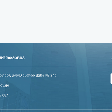
ᲘᲜᲤᲝᲠᲛᲐᲪᲘᲐ
ხტანგ გორგასლის ქუჩა № 24ა
gov.ge
5 087