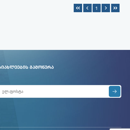
1
ᲡᲘᲐᲮᲚᲔᲔᲑᲘᲡ ᲒᲐᲛᲝᲬᲔᲠᲐ