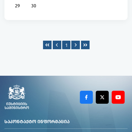
29
30
1
ᲡᲐᲙᲝᲜᲢᲐᲥᲢᲝ ᲘᲜᲤᲝᲠᲛᲐᲪᲘᲐ