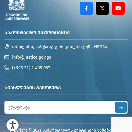
ᲡᲐᲙᲝᲜᲢᲐᲥᲢᲝ ᲘᲜᲤᲝᲠᲛᲐᲪᲘᲐ
თბილისი, ვახტანგ გორგასლის ქუჩა № 24ა
info@justice.gov.ge
(+995 32) 2 405 087
ᲡᲘᲐᲮᲚᲔᲔᲑᲘᲡ ᲒᲐᲛᲝᲬᲔᲠᲐ
Copyright © 2021 საქართველოს იუსტიციის სამინისტრო