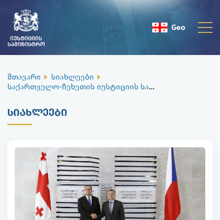
Geo
Eng
მთავარი
სიახლეები
საქართველო-ჩეხეთის იუსტიციის სამინისტროებს შორის ერთობლივ დეკლარაციას ხელი მოეწერა
ᲡᲘᲐᲮᲚᲔᲔᲑᲘ